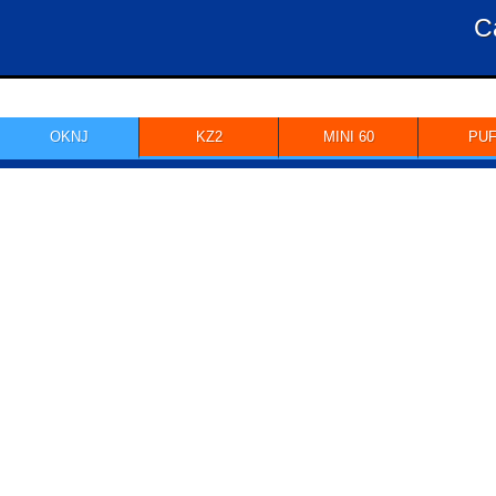
C
OKNJ
KZ2
MINI 60
PU