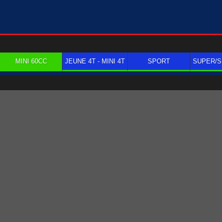
MINI 60CC
JEUNE 4T - MINI 4T
SPORT
SUPER/