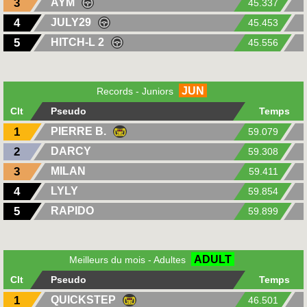
3
AYM
45.337
4
JULY29
45.453
5
HITCH-L 2
45.556
JUN
Records - Juniors
Clt
Pseudo
Temps
1
PIERRE B.
59.079
2
DARCY
59.308
3
MILAN
59.411
4
LYLY
59.854
5
RAPIDO
59.899
ADULT
Meilleurs du mois - Adultes
Clt
Pseudo
Temps
1
QUICKSTEP
46.501