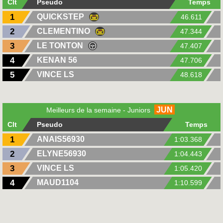
Clt
Pseudo
Temps
1
QUICKSTEP
46.611
2
CLEMENTINO
47.344
3
LE TONTON
47.407
4
KENAN 56
47.706
5
VINCE LS
48.618
JUN
Meilleurs de la semaine - Juniors
Clt
Pseudo
Temps
1
ANAIS56930
1:03.368
2
ELYNE56930
1:04.443
3
VINCE LS
1:05.420
4
MAUD1104
1:10.599