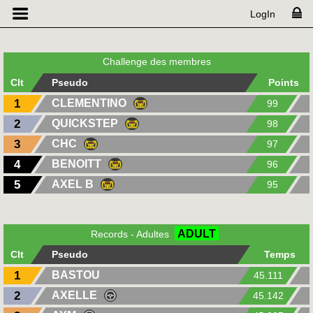
LogIn
Challenge des membres
Clt
Pseudo
Points
1
CLEMENTINO
99
2
QUICKSTEP
98
3
CHC
97
4
BENOITT
96
5
AXEL B
95
ADULT
Records - Adultes
Clt
Pseudo
Temps
1
BASTOU
45.111
2
AXELLE
45.142