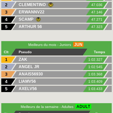
2
CLEMENTINO
47.036
3
ERWANNV22
47.146
4
SCAMP
47.271
5
ARTHUR 56
47.323
JUN
Meilleurs du mois - Juniors
Clt
Pseudo
Temps
1
ZAK
1:02.327
2
ANGEL JR
1:02.545
3
ANAIS56930
1:03.368
4
LIAMV56
1:03.409
5
AXELV56
1:03.433
ADULT
Meilleurs de la semaine - Adultes