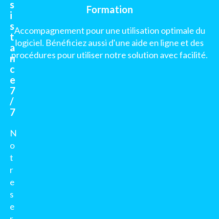
s
Formation
i
s
Accompagnement pour une utilisation optimale du
t
logiciel. Bénéficiez aussi d'une aide en ligne et des
a
procédures pour utiliser notre solution avec facilité.
n
c
e
7
/
7
N
o
t
r
e
s
e
r