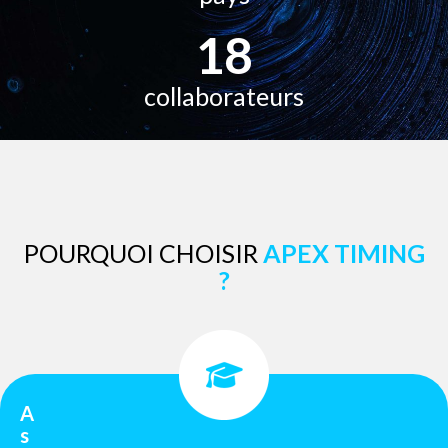
18
collaborateurs
POURQUOI CHOISIR
APEX TIMING
?
A
s