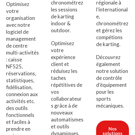
chronométrez
régionale à
Optimisez
les sessions
l’international
votre
de karting
e,
organisation
indoor &
chronométrez
avec notre
outdoor.
et gérez les
logiciel de
compétions
management
Optimisez
de karting.
de centre
votre
multi-activités
expérience
Découvrez
: caisse
client et
également
NF525,
réduisez les
notre solution
réservations,
taches
de contrôle
statistiques,
répétitives de
d’équipement
fidélisation,
vos
pour les
connexion aux
collaborateur
sports
activités etc.
s grâce à de
mécaniques.
des outils
nouveaux
fonctionnels
automatismes
et faciles à
et outils
prendre en
Nos
dynamiques.
solutions