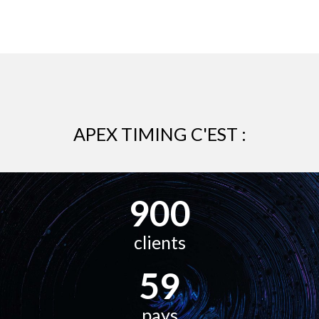
APEX TIMING C'EST :
900
clients
59
pays