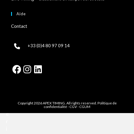
e
k
Aide
-
e
Contact
n
d
+33 (0)4 80 97 09 14
s
e
t
j
o
u
r
s
Copyright 2026 APEX TIMING. All rights reserved.
Politique de
f
confidentialité
-
CGV
-
CGUM
é
r
i