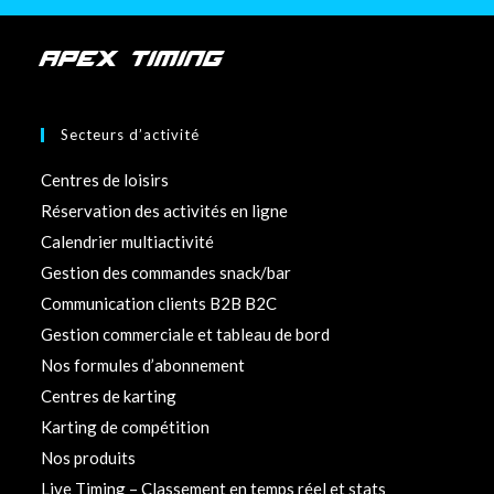
l
o
n
APEX TIMING
g
d
Secteurs d’activité
e
l
Centres de loisirs
a
Réservation des activités en ligne
s
Calendrier multiactivité
e
Gestion des commandes snack/bar
m
Communication clients B2B B2C
a
i
Gestion commerciale et tableau de bord
n
Nos formules d’abonnement
e
Centres de karting
,
Karting de compétition
w
Nos produits
e
Live Timing – Classement en temps réel et stats