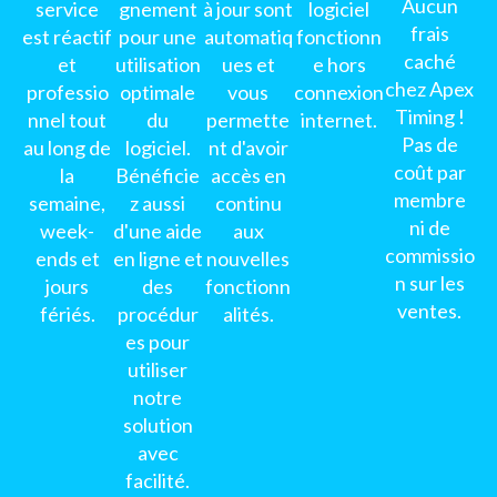
Aucun
service
gnement
à jour sont
logiciel
frais
est réactif
pour une
automatiq
fonctionn
caché
et
utilisation
ues et
e hors
chez Apex
professio
optimale
vous
connexion
Timing !
nnel tout
du
permette
internet.
Pas de
au long de
logiciel.
nt d'avoir
coût par
la
Bénéficie
accès en
membre
semaine,
z aussi
continu
ni de
week-
d'une aide
aux
commissio
ends et
en ligne et
nouvelles
n sur les
jours
des
fonctionn
ventes.
fériés.
procédur
alités.
es pour
utiliser
notre
solution
avec
facilité.