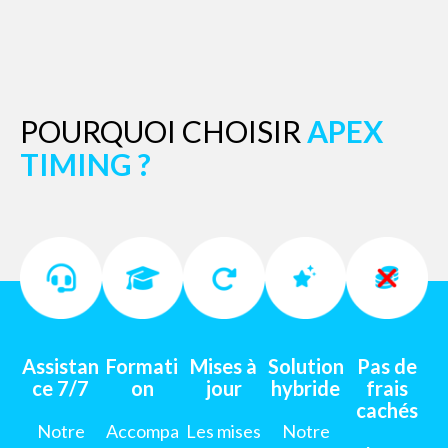
POURQUOI CHOISIR
APEX
TIMING ?
Assistan
Formati
Mises à
Solution
Pas de
ce 7/7
on
jour
hybride
frais
cachés
Notre
Accompa
Les mises
Notre