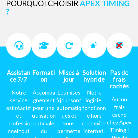
POURQUOI CHOISIR
APEX TIMING
?
Assistan
Formati
Mises à
Solution
Pas de
ce 7/7
on
jour
hybride
frais
cachés
Notre
Accompa
Les mises
Notre
Aucun
service
gnement
à jour sont
logiciel
frais
est réactif
pour une
automatiq
fonctionn
caché
et
utilisation
ues et
e hors
chez Apex
professio
optimale
vous
connexion
Timing !
nnel tout
du
permette
internet.
Pas de