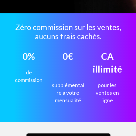
Zéro commission sur les ventes,
aucuns frais cachés.
0%
0€
CA
illimité
de
commission
supplémentai
pour les
re à votre
ventes en
mensualité
ligne