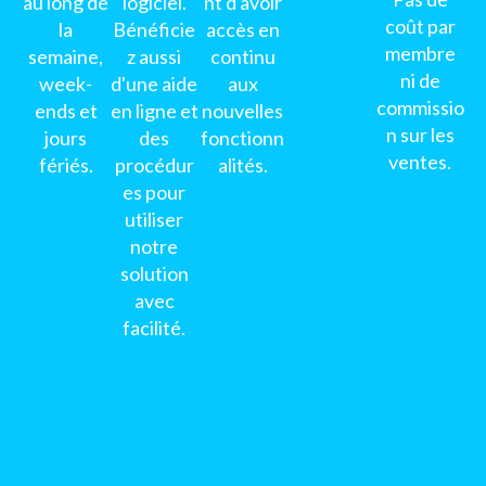
au long de
logiciel.
nt d'avoir
coût par
la
Bénéficie
accès en
membre
semaine,
z aussi
continu
ni de
week-
d'une aide
aux
commissio
ends et
en ligne et
nouvelles
n sur les
jours
des
fonctionn
ventes.
fériés.
procédur
alités.
es pour
utiliser
notre
solution
avec
facilité.